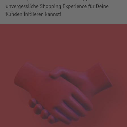
unvergessliche Shopping Experience für Deine
Kunden initiieren kannst!