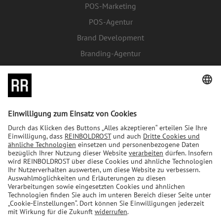
POS-Marketing
POS-Agentur
Brand Development
Branding-Agentur
FMCG-Marketing
Retail-Media-Agentur
Ratgeber Shopper-Marketing FMCG
Influencer-Marketing-Agentur
Food-Packaging-Design
Verpackungsdesign-Agentur
Markenstrategie-Agentur
Newsletter abonnieren
E-Mail
*