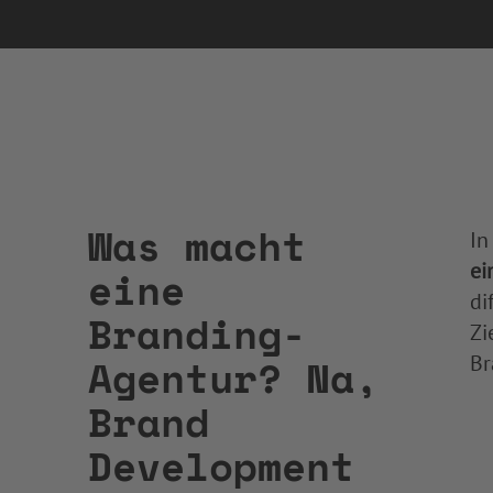
Was macht
In
ei
eine
di
Branding-
Zi
Agentur? Na,
Br
Brand
Development