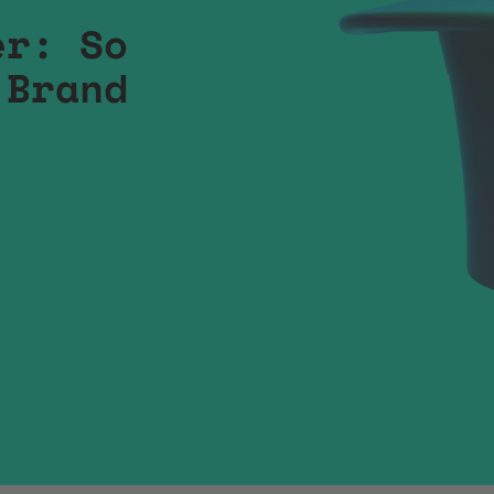
er: So
 Brand